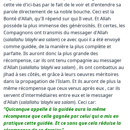
cette vie d'ici-bas par le fait de le voir et d'entendre sa
parole directement de sa noble bouche. Ceci est la
Bonté d'Allah, qu'Il répend sur qui Il veut. Et Allah
possède la plus immense des générosités. Et certes, les
Compagnons ont transmis du messager d'Allah
(
salallahu ‘alayhi wa salam
) ce avec quoi il a été envoyé
comme guidée, de la manière la plus complète et
parfaite. Ils auront donc la plus grande des
récompense, car ils ont tenu compagnie au messager
d'Allah (
salallahu ‘alayhi wa salam
) , ils ont combattus au
jihad à ses côtés, et grâce à leurs oeuvres méritoires
dans la propagation de l'Islam. Et ils auront de plus la
même récompense que ceux venus après eux , car ils
servent d'intermédiaires entre eux et le messager
d'Allah (
salallahu ‘alayhi wa salam
). Ceci car:
“Quiconque appelle à la guidée aura la même
récompense que celle gagnée par celui qui a mis en
pratique cette guidée. Et ce sans que cela réduise la
récompense de ce dernier."