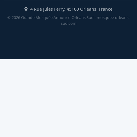
4 Rue Jules Ferry, 45100 Orléans, France
© 2026 Grande Mosquée Annour d'Orléans Sud - mosquee-orleans-
sud.com