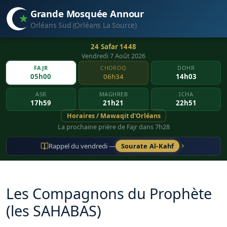
Grande Mosquée Annour
Orléans Sud (Orléans La Source)
24 Safar 1448
Vendredi 7 Août 2026
FAJR
CHOROQ
DOHR
05h00
06h34
14h03
ASR
MAGHREB
ICHA
17h59
21h21
22h51
Horaires / Mawaqit d'Orléans
La prochaine prière de Fajr dans 7h28
Rappel du vendredi —
Sourate Al-Kahf
Les Compagnons du Prophète
(les SAHABAS)