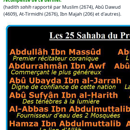
(hadith
sahih
rapporté par Muslim (2674), Abû Dawud
(4609), At-Tirmidhi (2676), Ibn Majah (206) et d'autres).