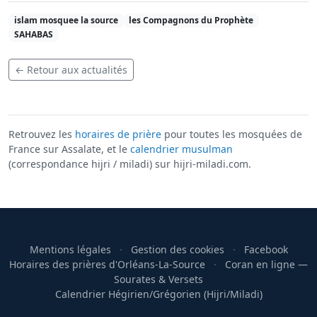
islam mosquee la source
les Compagnons du Prophète
SAHABAS
← Retour aux actualités
Retrouvez les
horaires de prière
pour toutes les mosquées de
France sur Assalate, et le
calendrier musulman
(correspondance hijri / miladi) sur hijri-miladi.com.
Mentions légales
·
Gestion des cookies
·
Facebook
Horaires des prières d'Orléans-La-Source
·
Coran en ligne —
Sourates & Versets
Calendrier Hégirien/Grégorien (Hijri/Miladi)