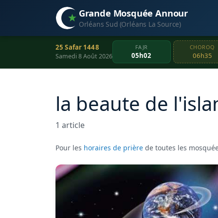
Grande Mosquée Annour
Orléans Sud (Orléans La Source)
25 Safar 1448
FAJR
CHOROQ
05h02
06h35
Samedi 8 Août 2026
la beaute de l'isl
1 article
Pour les
horaires de prière
de toutes les mosquée