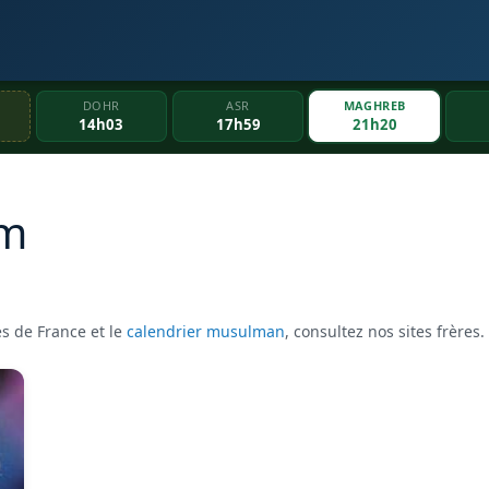
DOHR
ASR
MAGHREB
14h03
17h59
21h20
am
s de France et le
calendrier musulman
, consultez nos sites frères.