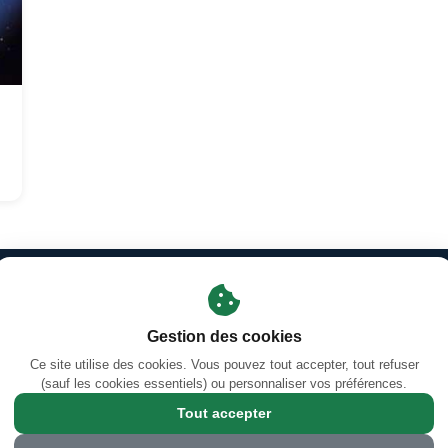
Mentions légales
·
Gestion des cookies
·
Facebook
s des prières d'Orléans-La-Source
·
Coran en ligne — Sourates &
Gestion des cookies
Calendrier Hégirien/Grégorien (Hijri/Miladi)
Ce site utilise des cookies. Vous pouvez tout accepter, tout refuser
(sauf les cookies essentiels) ou personnaliser vos préférences.
4 Rue Jules Ferry, 45100 Orléans, France
Tout accepter
© 2026 Grande Mosquée Annour d'Orléans Sud - mosquee-orleans-sud.co