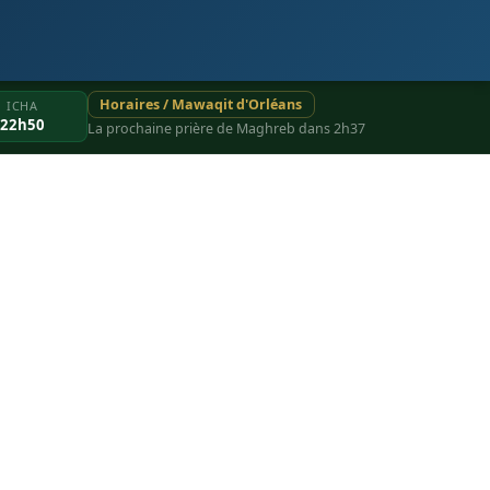
Horaires / Mawaqit d'Orléans
ICHA
22h50
La prochaine prière de Maghreb dans 2h37