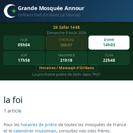
Grande Mosquée Annour
Orléans Sud (Orléans La Source)
26 Safar 1448
Dimanche 9 Août 2026
FAJR
CHOROQ
DOHR
05h04
06h37
14h03
ASR
MAGHREB
ICHA
17h58
21h18
22h48
Horaires / Mawaqit d'Orléans
La prochaine prière de Dohr dans 7h01
la foi
1 article
Pour les
horaires de prière
de toutes les mosquées de France
et le
calendrier musulman
, consultez nos sites frères.