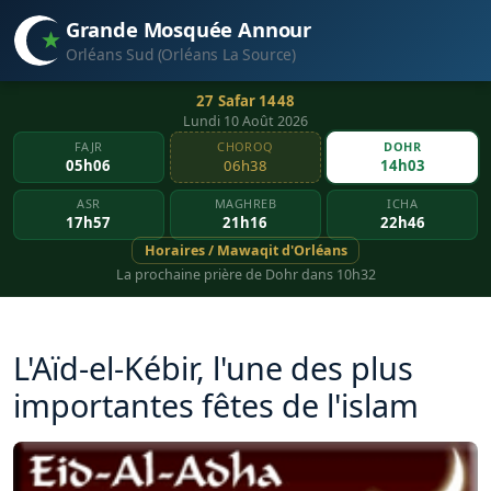
Grande Mosquée Annour
Orléans Sud (Orléans La Source)
27 Safar 1448
Lundi 10 Août 2026
FAJR
CHOROQ
DOHR
05h06
06h38
14h03
ASR
MAGHREB
ICHA
17h57
21h16
22h46
Horaires / Mawaqit d'Orléans
La prochaine prière de Dohr dans 10h32
L'Aïd-el-Kébir, l'une des plus
importantes fêtes de l'islam