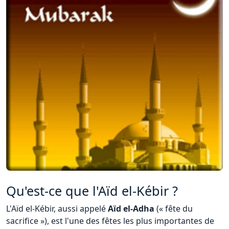
Qu'est-ce que l'Aïd el-Kébir ?
L'Aïd el-Kébir, aussi appelé
Aïd el-Adha
(« fête du
sacrifice »), est l'une des fêtes les plus importantes de