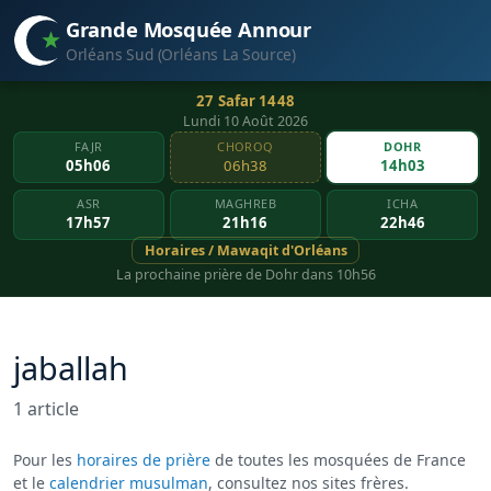
Grande Mosquée Annour
Orléans Sud (Orléans La Source)
27 Safar 1448
Lundi 10 Août 2026
FAJR
CHOROQ
DOHR
05h06
06h38
14h03
ASR
MAGHREB
ICHA
17h57
21h16
22h46
Horaires / Mawaqit d'Orléans
La prochaine prière de Dohr dans 10h56
jaballah
1 article
Pour les
horaires de prière
de toutes les mosquées de France
et le
calendrier musulman
, consultez nos sites frères.