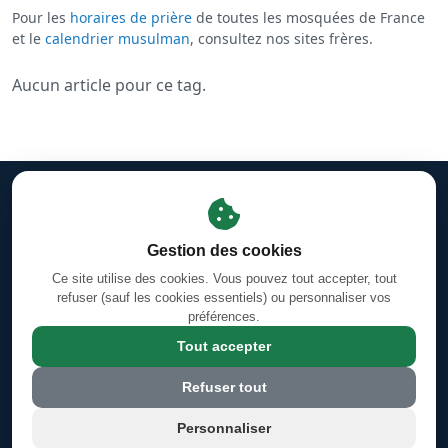
Pour les
horaires de prière
de toutes les mosquées de France
et le
calendrier musulman
, consultez nos sites frères.
Aucun article pour ce tag.
Mentions légales
·
Gestion des cookies
·
Facebook
Horaires des prières d'Orléans-La-Source
·
Coran en ligne —
Gestion des cookies
Sourates & Versets
Ce site utilise des cookies. Vous pouvez tout accepter, tout
Calendrier Hégirien/Grégorien (Hijri/Miladi)
refuser (sauf les cookies essentiels) ou personnaliser vos
préférences.
4 Rue Jules Ferry, 45100 Orléans, France
Tout accepter
© 2026 Grande Mosquée Annour d'Orléans Sud - mosquee-orleans-
Refuser tout
sud.com
Personnaliser