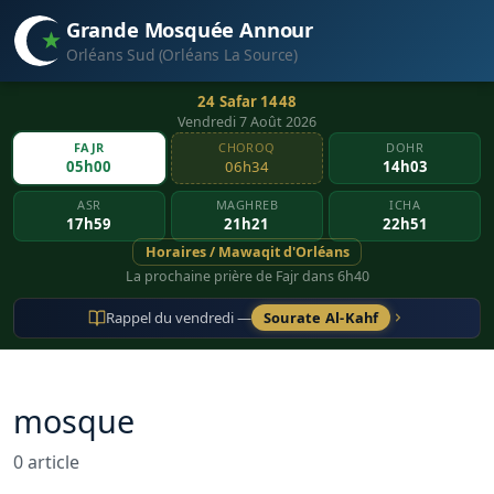
Grande Mosquée Annour
Orléans Sud (Orléans La Source)
24 Safar 1448
Vendredi 7 Août 2026
FAJR
CHOROQ
DOHR
05h00
06h34
14h03
ASR
MAGHREB
ICHA
17h59
21h21
22h51
Horaires / Mawaqit d'Orléans
La prochaine prière de Fajr dans 6h40
Rappel du vendredi —
Sourate Al-Kahf
mosque
0 article