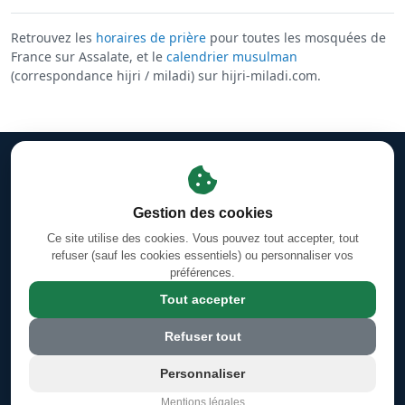
Retrouvez les
horaires de prière
pour toutes les mosquées de
France sur Assalate, et le
calendrier musulman
(correspondance hijri / miladi) sur hijri-miladi.com.
Mentions légales
·
Gestion des cookies
·
Facebook
Horaires des prières d'Orléans-La-Source
·
Coran en ligne —
Gestion des cookies
Sourates & Versets
Ce site utilise des cookies. Vous pouvez tout accepter, tout
Calendrier Hégirien/Grégorien (Hijri/Miladi)
refuser (sauf les cookies essentiels) ou personnaliser vos
préférences.
4 Rue Jules Ferry, 45100 Orléans, France
Tout accepter
© 2026 Grande Mosquée Annour d'Orléans Sud - mosquee-orleans-
Refuser tout
sud.com
Personnaliser
Mentions légales