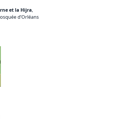
ne et la Hijra
,
 mosquée d’Orléans