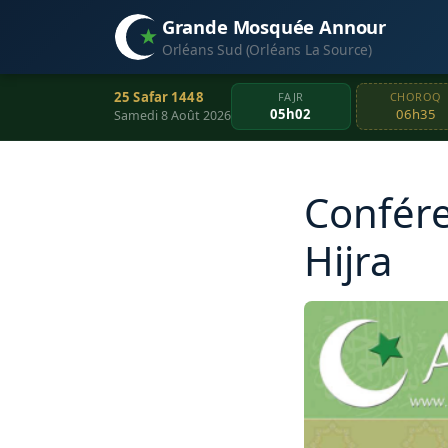
Grande Mosquée Annour
Orléans Sud (Orléans La Source)
25 Safar 1448
FAJR
CHOROQ
05h02
06h35
Samedi 8 Août 2026
Confére
Hijra