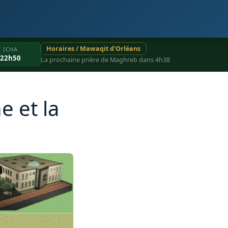
Horaires / Mawaqit d'Orléans
ICHA
22h50
La prochaine prière de Maghreb dans 4h38
e et la