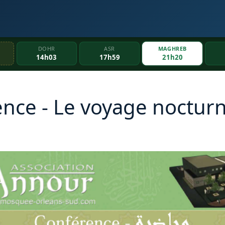
DOHR
ASR
MAGHREB
14h03
17h59
21h20
nce - Le voyage nocturn