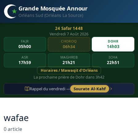
Grande Mosquée Annour
Orléans Sud (Orléans La Source)
24 Safar 1448
Vendredi 7 Août 2026
FAJR
CHOROQ
DOHR
05h00
06h34
14h03
ASR
MAGHREB
ICHA
17h59
21h21
22h51
Horaires / Mawaqit d'Orléans
La prochaine prière de Dohr dans 3h42
Rappel du vendredi —
Sourate Al-Kahf
wafae
0 article