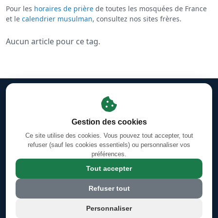
Pour les
horaires de prière
de toutes les mosquées de France
et le
calendrier musulman
, consultez nos sites frères.
Aucun article pour ce tag.
Mentions légales
·
Gestion des cookies
·
Facebook
Horaires des prières d'Orléans-La-Source
·
Coran en ligne —
Gestion des cookies
Sourates & Versets
Ce site utilise des cookies. Vous pouvez tout accepter, tout
Calendrier Hégirien/Grégorien (Hijri/Miladi)
refuser (sauf les cookies essentiels) ou personnaliser vos
préférences.
4 Rue Jules Ferry, 45100 Orléans, France
Tout accepter
© 2026 Grande Mosquée Annour d'Orléans Sud - mosquee-orleans-
Refuser tout
sud.com
Personnaliser