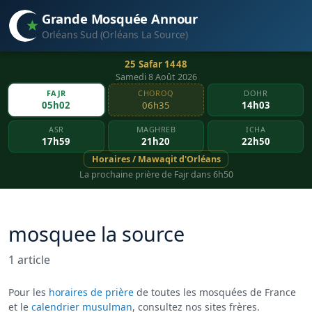
Grande Mosquée Annour
Orléans Sud (Orléans La Source)
25 Safar 1448
Samedi 8 Août 2026
FAJR
CHOROQ
DOHR
05h02
06h35
14h03
ASR
MAGHREB
ICHA
17h59
21h20
22h50
Horaires / Mawaqit d'Orléans
La prochaine prière de Fajr dans 6h50
mosquee la source
1 article
Pour les
horaires de prière
de toutes les mosquées de France
et le
calendrier musulman
, consultez nos sites frères.