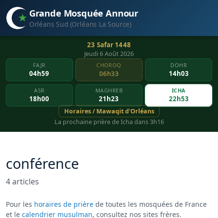
Grande Mosquée Annour
Orléans Sud (Orléans La Source)
23 Safar 1448
Jeudi 6 Août 2026
FAJR
CHOROQ
DOHR
04h59
06h33
14h03
ASR
MAGHREB
ICHA
18h00
21h23
22h53
Horaires / Mawaqit d'Orléans
La prochaine prière de Icha dans 3h16
conférence
4 articles
Pour les
horaires de prière
de toutes les mosquées de France
et le
calendrier musulman
, consultez nos sites frères.