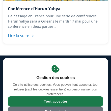
Conférence d'Harun Yahya
De passage en France pour une serie de conférences,
Harun Yahya sera à Orleans le mardi 17 mai pour une
conférence en deux parties…
Lire la suite →
Mentions légales
·
Gestion des cookies
·
Facebook
Horaires des prières d'Orléans-La-Source
·
Coran en ligne —
Gestion des cookies
Sourates & Versets
Ce site utilise des cookies. Vous pouvez tout accepter, tout
Calendrier Hégirien/Grégorien (Hijri/Miladi)
refuser (sauf les cookies essentiels) ou personnaliser vos
préférences.
4 Rue Jules Ferry, 45100 Orléans, France
Tout accepter
© 2026 Grande Mosquée Annour d'Orléans Sud - mosquee-orleans-